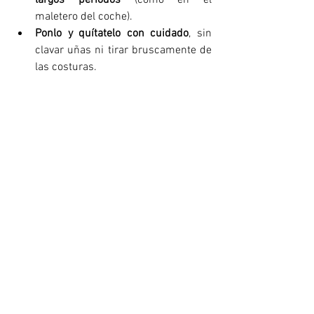
maletero del coche).
Ponlo y quítatelo con cuidado
, sin 
clavar uñas ni tirar bruscamente de 
las costuras.
Señales de que tu traje está en 
las últimas